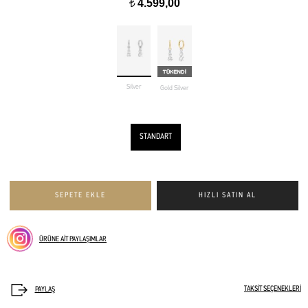
4.599,00
t
Silver
Gold Silver
STANDART
ÜRÜNE AİT PAYLAŞIMLAR
TAKSİT SEÇENEKLERİ