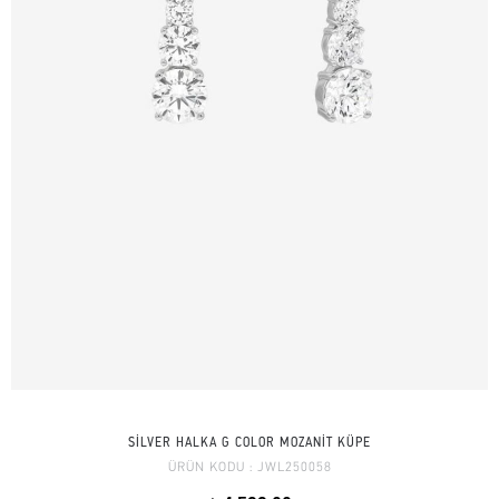
SİLVER HALKA G COLOR MOZANİT KÜPE
ÜRÜN KODU :
JWL250058