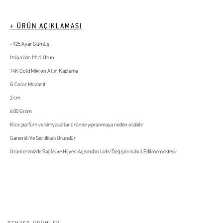
+ ÜRÜN AÇIKLAMASI
925 Ayar Gümüş
İtalya'dan İthal Ürün
14K Gold Mikron Altın Kaplama
G Color Mozanit
2 cm
6.00 Gram
Klor, parfüm ve kimyasallar üründe yıpranmaya neden olabilir
Garantili Ve Sertifikalı Üründür
Ürünlerimizde Sağlık ve Hijyen Açısından İade/Değişim kabul Edilmemektedir