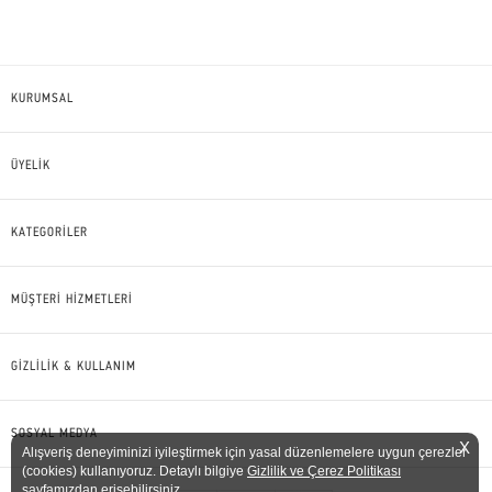
KURUMSAL
ÜYELİK
KATEGORİLER
MÜŞTERİ HİZMETLERİ
GİZLİLİK & KULLANIM
SOSYAL MEDYA
X
Alışveriş deneyiminizi iyileştirmek için yasal düzenlemelere uygun çerezler
(cookies) kullanıyoruz. Detaylı bilgiye
Gizlilik ve Çerez Politikası
sayfamızdan erişebilirsiniz.