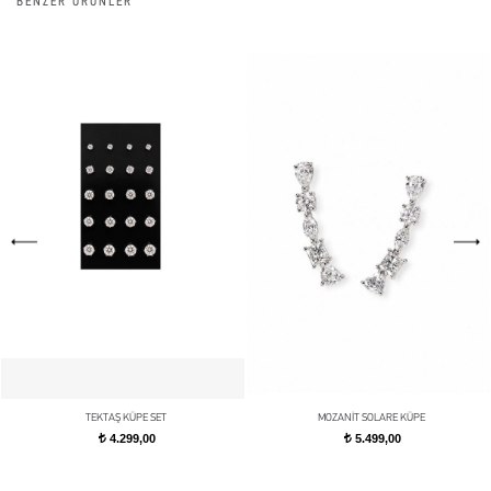
BENZER ÜRÜNLER
TEKTAŞ KÜPE SET
MOZANİT SOLARE KÜPE
4.299,00
5.499,00
t
t