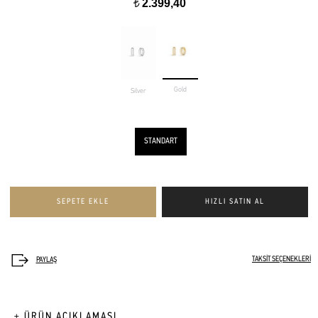
2.399,40
t
Gold
Silver
STANDART
TAKSİT SEÇENEKLERİ
+ ÜRÜN AÇIKLAMASI