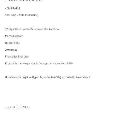
ÖN SİPARİŞ
TESLİM (3 HAFTA EN ERKEN)
925 Ayar Gümüş üzeri 24K mikron altın kaplama
Mozanit pırlanta
D color VVS1
20 mm çap
Fransa'dan İthal ürün
Klor, parfüm ve kimyasallar üründe yıpranmaya neden olabilir
Ürünlerimizde Sağlık ve Hijyen Açısından İade/Değişim kabul Edilmemektedir
BENZER ÜRÜNLER