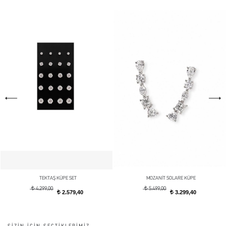
TEKTAŞ KÜPE SET
MOZANİT SOLARE KÜPE
t
t
4.299,00
5.499,00
2.579,40
3.299,40
t
t