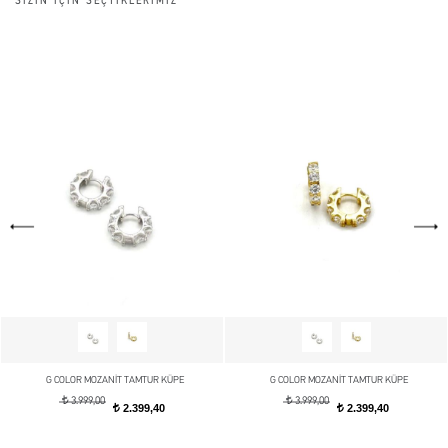
SİZİN İÇİN SEÇTİKLERİMİZ
G COLOR MOZANİT TAMTUR KÜPE
G COLOR MOZANİT TAMTUR KÜPE
t
t
3.999,00
3.999,00
2.399,40
2.399,40
t
t