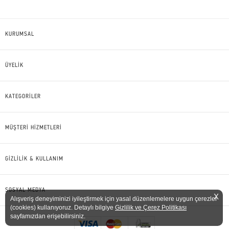
KURUMSAL
ÜYELİK
KATEGORİLER
MÜŞTERİ HİZMETLERİ
GİZLİLİK & KULLANIM
SOSYAL MEDYA
X
Alışveriş deneyiminizi iyileştirmek için yasal düzenlemelere uygun çerezler
(cookies) kullanıyoruz. Detaylı bilgiye
Gizlilik ve Çerez Politikası
sayfamızdan erişebilirsiniz.