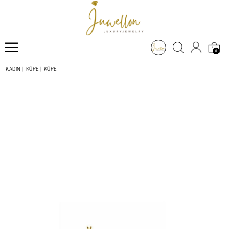
0
KADIN
|
KÜPE
|
KÜPE