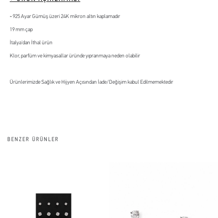
925 Ayar Gümüş üzeri 24K mikron altın kaplamadır
19 mm çap
İtalya'dan İthal ürün
Klor, parfüm ve kimyasallar üründe yıpranmaya neden olabilir
Ürünlerimizde Sağlık ve Hijyen Açısından İade/Değişim kabul Edilmemektedir
BENZER ÜRÜNLER