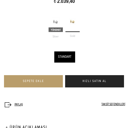
2.039,40
t
Gold
Silver
STANDART
TAKSİT SEÇENEKLERİ
+ ÜRÜN AÇIKLAMASI