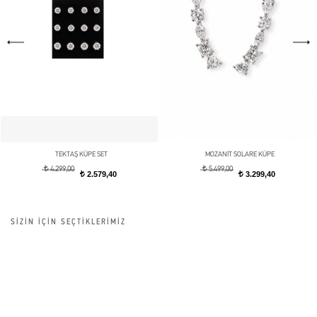
TEKTAŞ KÜPE SET
MOZANİT SOLARE KÜPE
t
t
4.299,00
5.499,00
2.579,40
3.299,40
t
t
SİZİN İÇİN SEÇTİKLERİMİZ