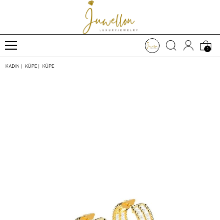
0
KADIN
|
KÜPE
|
KÜPE