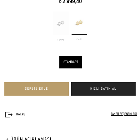
2.999,40
t
Gold
Silver
STANDART
TAKSİT SEÇENEKLERİ
+ ÜRÜN AÇIKLAMASI