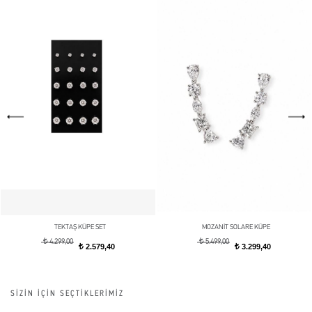
TEKTAŞ KÜPE SET
MOZANİT SOLARE KÜPE
t
t
4.299,00
5.499,00
2.579,40
3.299,40
t
t
SİZİN İÇİN SEÇTİKLERİMİZ