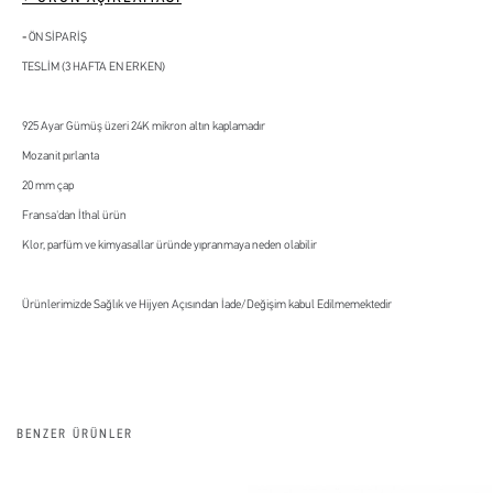
ÖN SİPARİŞ
TESLİM (3 HAFTA EN ERKEN)
925 Ayar Gümüş üzeri 24K mikron altın kaplamadır
Mozanit pırlanta
20 mm çap
Fransa'dan İthal ürün
Klor, parfüm ve kimyasallar üründe yıpranmaya neden olabilir
Ürünlerimizde Sağlık ve Hijyen Açısından İade/Değişim kabul Edilmemektedir
BENZER ÜRÜNLER