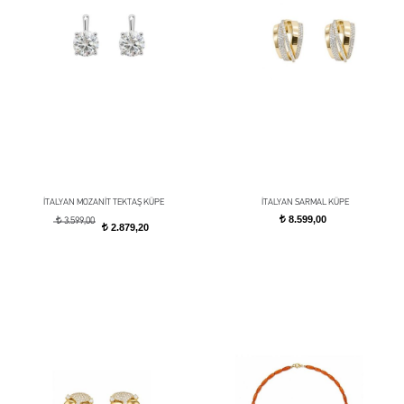
İTALYAN MOZANİT TEKTAŞ KÜPE
İTALYAN SARMAL KÜPE
8.599,00
t
t
3.599,00
2.879,20
t