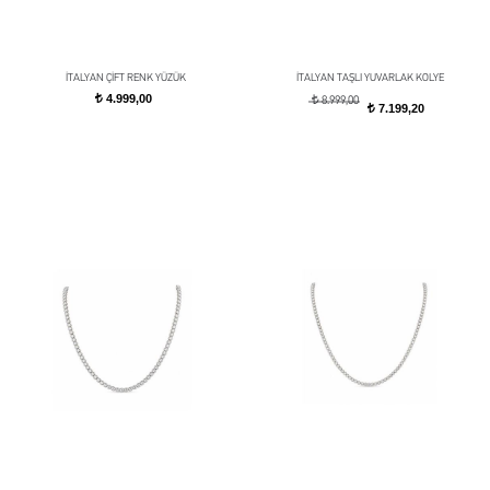
İTALYAN ÇİFT RENK YÜZÜK
İTALYAN TAŞLI YUVARLAK KOLYE
4.999,00
t
t
8.999,00
7.199,20
t