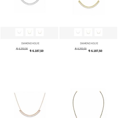
DIAMOND KOLYE
DIAMOND KOLYE
t
t
8.250,00
8.250,00
6.187,50
6.187,50
t
t