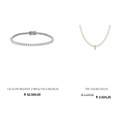
14K ALTIN MOZANİT 2 MM SU YOLU BİLEKLİK
TEK TAŞ İNCİ KOLYE
42.500,00
t
t
2.699,00
2.024,25
t