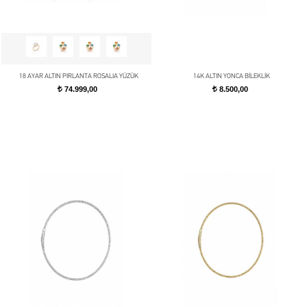
18 AYAR ALTIN PIRLANTA ROSALIA YÜZÜK
14K ALTIN YONCA BİLEKLİK
74.999,00
8.500,00
t
t