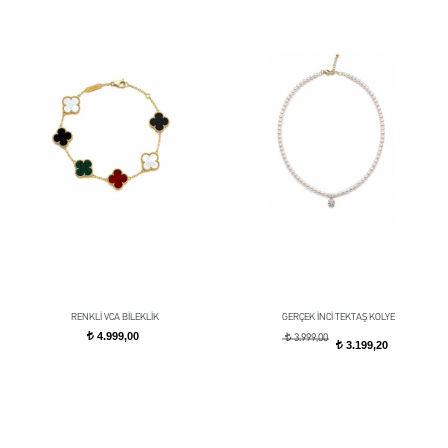
RENKLİ VCA BİLEKLİK
GERÇEK İNCİ TEKTAŞ KOLYE
4.999,00
t
t
3.999,00
3.199,20
t