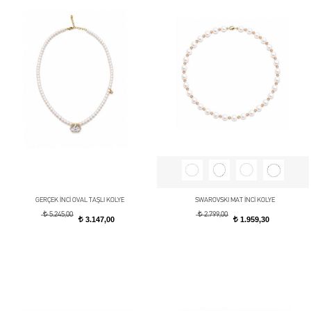
GERÇEK İNCİ OVAL TAŞLI KOLYE
SWAROVSKI MAT İNCİ KOLYE
t
t
5.245,00
2.799,00
3.147,00
1.959,30
t
t