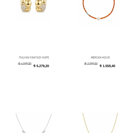
İTALYAN FANTASY KÜPE
MERCAN KOLYE
t
t
6.599,00
2.599,00
5.279,20
1.559,40
t
t