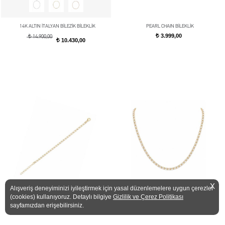
14K ALTIN İTALYAN BİLEZİK BİLEKLİK
PEARL CHAIN BİLEKLİK
3.999,00
t
t
14.900,00
10.430,00
t
X
Alışveriş deneyiminizi iyileştirmek için yasal düzenlemelere uygun çerezler
(cookies) kullanıyoruz. Detaylı bilgiye
Gizlilik ve Çerez Politikası
sayfamızdan erişebilirsiniz.