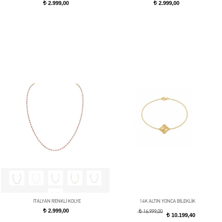
2.999,00
2.999,00
t
t
İTALYAN RENKLİ KOLYE
14K ALTIN YONCA BİLEKLİK
2.999,00
t
t
16.999,00
10.199,40
t