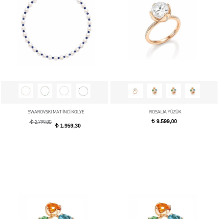
SWAROVSKI MAT İNCİ KOLYE
ROSALIA YÜZÜK
9.599,00
t
t
2.799,00
1.959,30
t