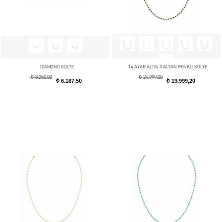
DIAMOND KOLYE
14 AYAR ALTIN İTALYAN RENKLİ KOLYE
t
t
8.250,00
24.999,00
6.187,50
19.999,20
t
t