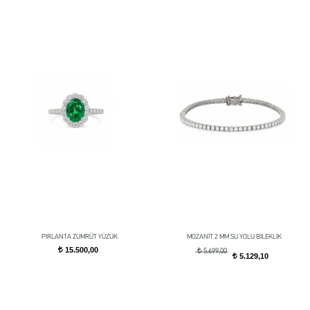
PIRLANTA ZÜMRÜT YÜZÜK
MOZANİT 2 MM SU YOLU BİLEKLİK
15.500,00
t
t
5.699,00
5.129,10
t