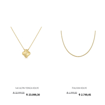
14K ALTIN YONCA KOLYE
İTALYAN KOLYE
t
t
32.999,00
4.999,00
23.099,30
2.749,45
t
t