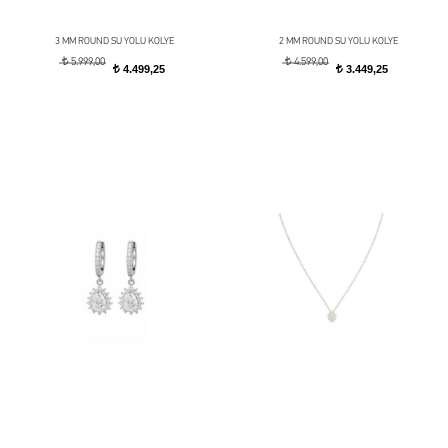
3 MM ROUND SU YOLU KOLYE
2 MM ROUND SU YOLU KOLYE
t
t
5.999,00
4.599,00
4.499,25
3.449,25
t
t