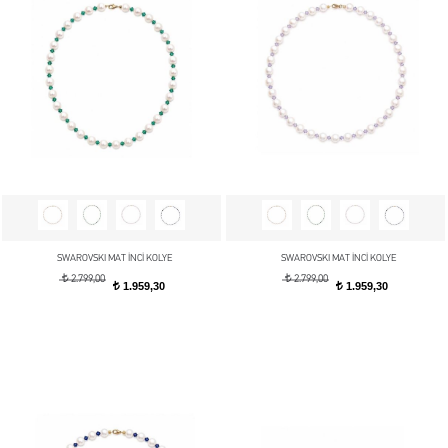
SWAROVSKI MAT İNCİ KOLYE
SWAROVSKI MAT İNCİ KOLYE
t
t
2.799,00
2.799,00
1.959,30
1.959,30
t
t