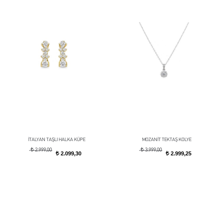
İTALYAN TAŞLI HALKA KÜPE
MOZANİT TEKTAŞ KOLYE
t
t
2.999,00
3.999,00
2.099,30
2.999,25
t
t