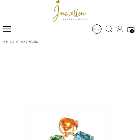
0
KADIN
|
YÜZÜK
|
YÜZÜK