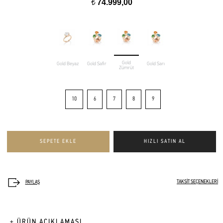
74.999,00
t
Gold
Gold Beyaz
Gold Safir
Gold Sarı
Zümrüt
10
6
7
8
9
TAKSİT SEÇENEKLERİ
+ ÜRÜN AÇIKLAMASI