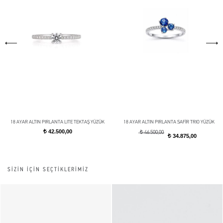
18 AYAR ALTIN PIRLANTA LITE TEKTAŞ YÜZÜK
18 AYAR ALTIN PIRLANTA SAFİR TRIO YÜZÜK
42.500,00
t
t
46.500,00
34.875,00
t
SİZİN İÇİN SEÇTİKLERİMİZ