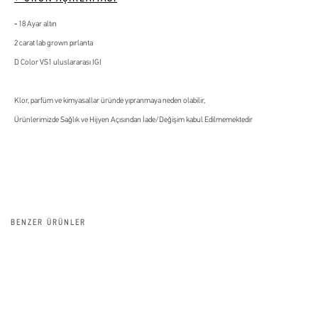
18 Ayar altın
2 carat lab grown pırlanta
D Color VS1 uluslararası IGI
Klor, parfüm ve kimyasallar üründe yıpranmaya neden olabilir,
Ürünlerimizde Sağlık ve Hijyen Açısından İade/Değişim kabul Edilmemektedir
BENZER ÜRÜNLER