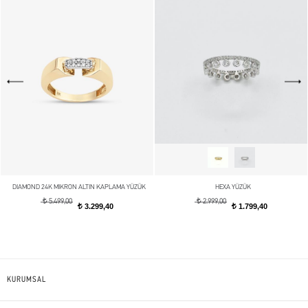
DIAMOND 24K MIKRON ALTIN KAPLAMA YÜZÜK
HEXA YÜZÜK
t
t
5.499,00
2.999,00
3.299,40
1.799,40
t
t
KURUMSAL