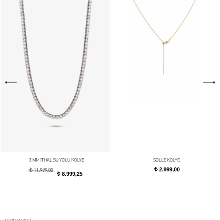
3 MM İTHAL SU YOLU KOLYE
SOLLE KOLYE
2.999,00
t
t
11.999,00
8.999,25
t