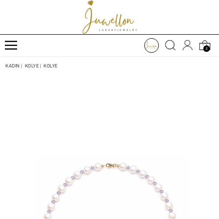
0
KADIN
|
KOLYE
|
KOLYE