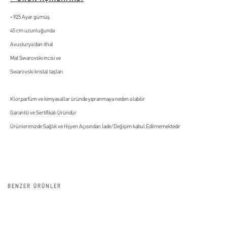
925 Ayar gümüş
45 cm uzunluğunda
Avusturya'dan ithal
Mat Swarovski incisi ve
Swarovski kristal taşları
Klor,parfüm ve kimyasallar üründe yıpranmaya neden olabilir
Garantili ve Sertifikalı Üründür
Ürünlerimizde Sağlık ve Hijyen Açısından İade/Değişim kabul Edilmemektedir
BENZER ÜRÜNLER