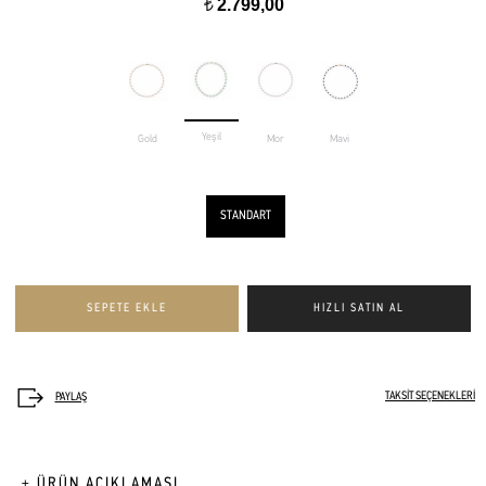
2.799,00
t
Yeşil
Gold
Mor
Mavi
STANDART
TAKSİT SEÇENEKLERİ
+ ÜRÜN AÇIKLAMASI