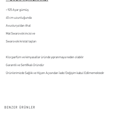
925 Ayar gümüş
45 cm uzunluğunda
Avusturya'dan ithal
Mat Swarovski incisi ve
Swarovski kristal taşları
Klor,parfüm ve kimyasallar üründe yıpranmaya neden olabilir
Garantili ve Sertifikalı Üründür
Ürünlerimizde Sağlık ve Hijyen Açısından İade/Değişim kabul Edilmemektedir
BENZER ÜRÜNLER