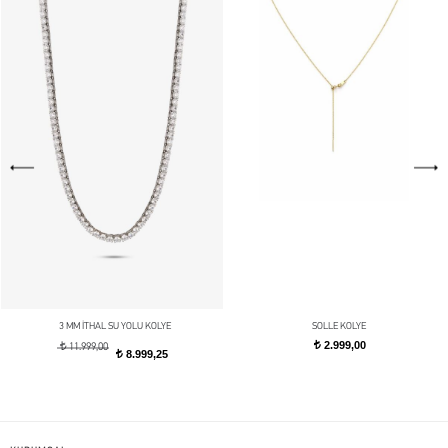
3 MM İTHAL SU YOLU KOLYE
SOLLE KOLYE
2.999,00
t
t
11.999,00
8.999,25
t