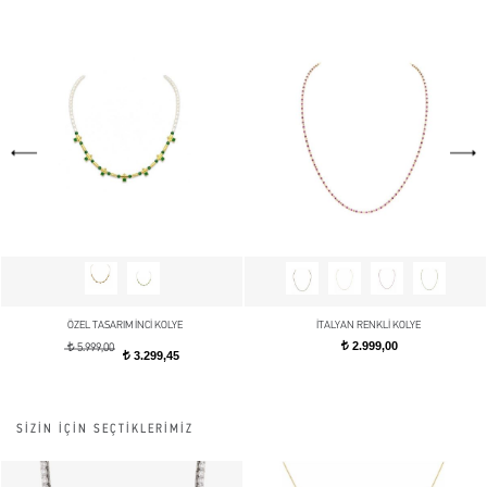
ÖZEL TASARIM İNCİ KOLYE
İTALYAN RENKLİ KOLYE
2.999,00
t
t
5.999,00
3.299,45
t
SİZİN İÇİN SEÇTİKLERİMİZ