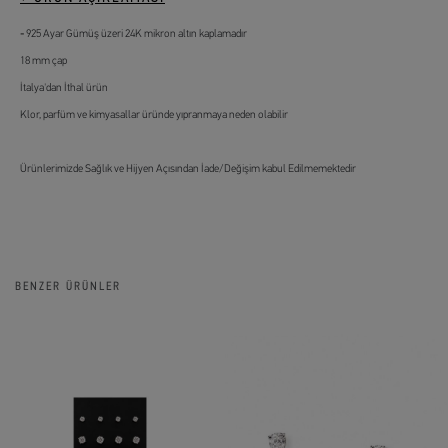
925 Ayar Gümüş üzeri 24K mikron altın kaplamadır
18 mm çap
İtalya'dan İthal ürün
Klor, parfüm ve kimyasallar üründe yıpranmaya neden olabilir
Ürünlerimizde Sağlık ve Hijyen Açısından İade/Değişim kabul Edilmemektedir
BENZER ÜRÜNLER