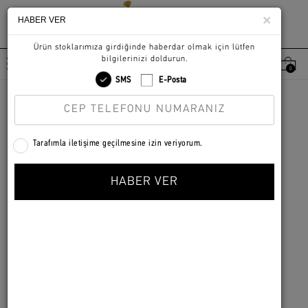
×
HABER VER
0
KADIN
|
KÜPE
|
KÜPE