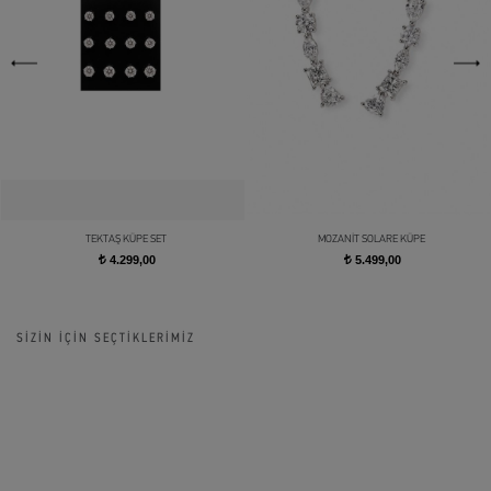
TEKTAŞ KÜPE SET
MOZANİT SOLARE KÜPE
4.299,00
5.499,00
t
t
SİZİN İÇİN SEÇTİKLERİMİZ