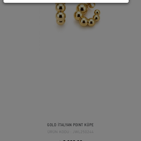
GOLD İTALYAN POINT KÜPE
ÜRÜN KODU :
JWL250244