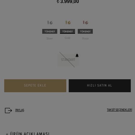
3.999,00
t
Gold
Silver
Rose
STANDART
TAKSİT SEÇENEKLERİ
+ ÜRÜN AÇIKLAMASI