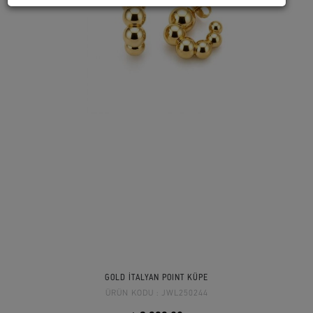
GOLD İTALYAN POINT KÜPE
ÜRÜN KODU :
JWL250244