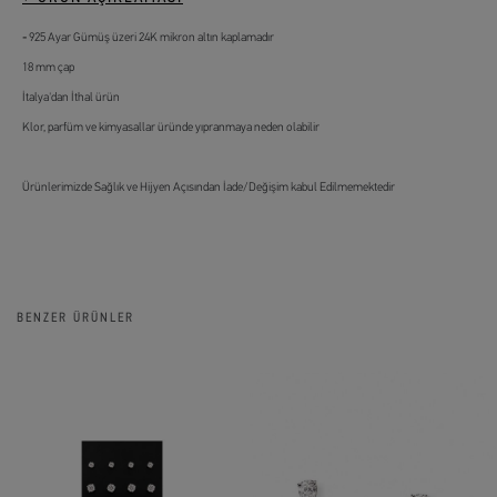
925 Ayar Gümüş üzeri 24K mikron altın kaplamadır
18 mm çap
İtalya'dan İthal ürün
Klor, parfüm ve kimyasallar üründe yıpranmaya neden olabilir
Ürünlerimizde Sağlık ve Hijyen Açısından İade/Değişim kabul Edilmemektedir
BENZER ÜRÜNLER