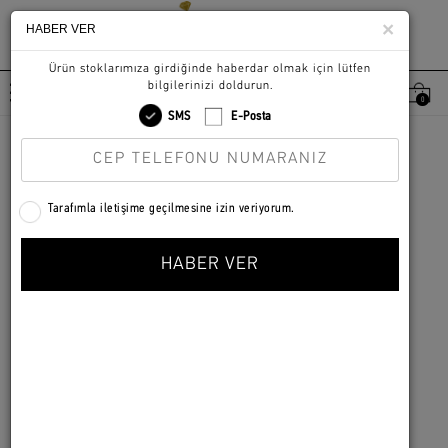
×
HABER VER
0
KADIN
|
KÜPE
|
KÜPE