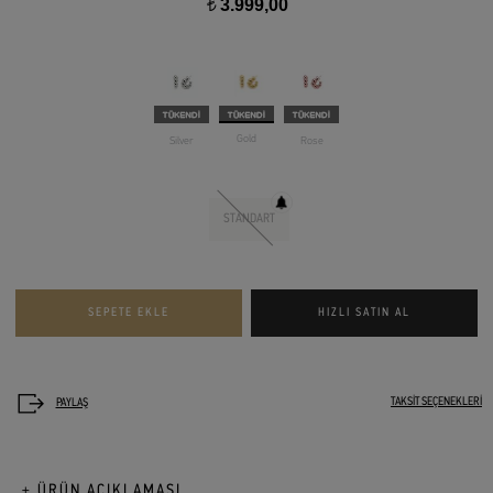
3.999,00
t
Gold
Silver
Rose
STANDART
TAKSİT SEÇENEKLERİ
+ ÜRÜN AÇIKLAMASI