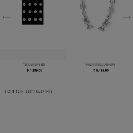
TEKTAŞ KÜPE SET
MOZANİT SOLARE KÜPE
4.299,00
5.499,00
t
t
SİZİN İÇİN SEÇTİKLERİMİZ