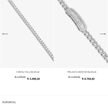
3 MM SU YOLU BILEKLIK
PIRLANTA MONTÜR BILEKLIK
t
t
4.999,00
14.599,00
3.499,30
8.759,40
t
t
KURUMSAL