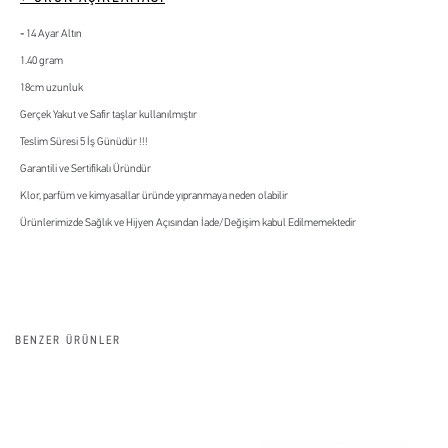
14 Ayar Altın
1.40 gram
18cm uzunluk
Gerçek Yakut ve Safir taşlar kullanılmıştır
Teslim Süresi 5 İş Günüdür !!!
Garantili ve Sertifikalı Üründür
Klor, parfüm ve kimyasallar üründe yıpranmaya neden olabilir
Ürünlerimizde Sağlık ve Hijyen Açısından İade/Değişim kabul Edilmemektedir
BENZER ÜRÜNLER