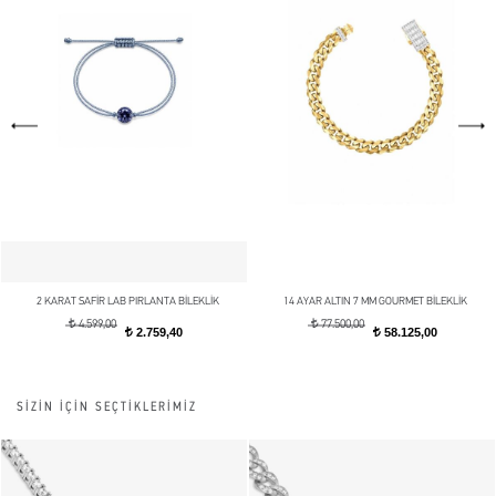
2 KARAT SAFİR LAB PIRLANTA BİLEKLİK
14 AYAR ALTIN 7 MM GOURMET BİLEKLİK
t
t
4.599,00
77.500,00
2.759,40
58.125,00
t
t
SİZİN İÇİN SEÇTİKLERİMİZ