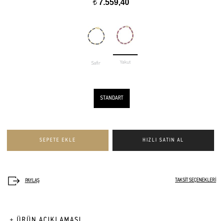
7.559,40
t
Yakut
Safir
STANDART
TAKSİT SEÇENEKLERİ
+ ÜRÜN AÇIKLAMASI