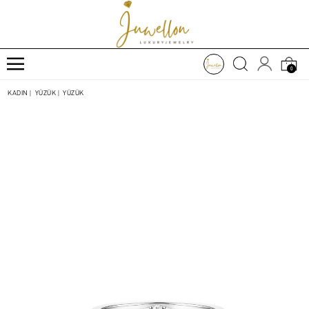
0
KADIN
|
YÜZÜK
|
YÜZÜK