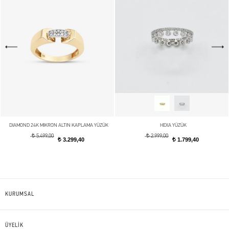
DIAMOND 24K MIKRON ALTIN KAPLAMA YÜZÜK
HEXA YÜZÜK
t
t
5.499,00
2.999,00
3.299,40
1.799,40
t
t
KURUMSAL
ÜYELİK