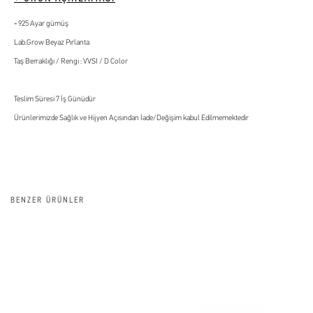
925 Ayar gümüş
Lab.Grow Beyaz Pırlanta
Taş Berraklığı / Rengi : VVSI / D Color
Teslim Süresi 7 İş Günüdür
Ürünlerimizde Sağlık ve Hijyen Açısından İade/Değişim kabul Edilmemektedir
BENZER ÜRÜNLER