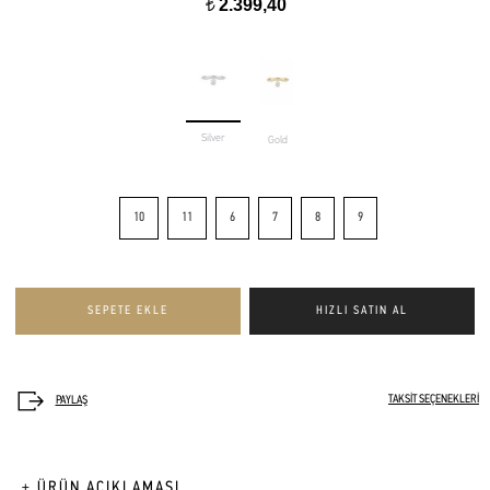
2.399,40
t
Silver
Gold
10
11
6
7
8
9
TAKSİT SEÇENEKLERİ
+ ÜRÜN AÇIKLAMASI