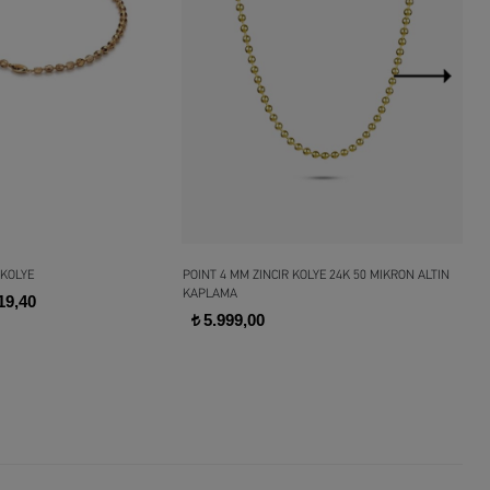
 KOLYE
POINT 4 MM ZINCIR KOLYE 24K 50 MIKRON ALTIN
TRA
KAPLAMA
19,40
20.
t
5.999,00
t