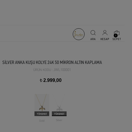
0
SİLVER ANKA KUŞU KOLYE 24K 50 MİKRON ALTIN KAPLAMA
JWL100001
ÜRÜN KODU :
2.999,00
t
Silver
Gold