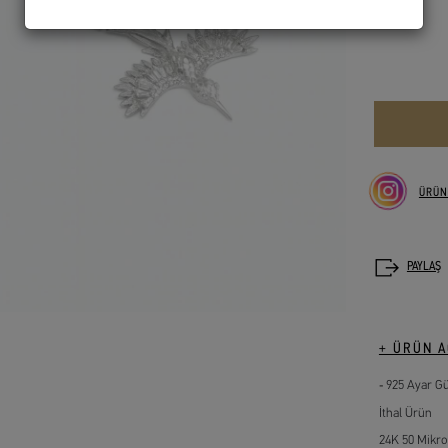
ÜRÜN
+ ÜRÜN A
925 Ayar G
İthal Ürün
24K 50 Mikro