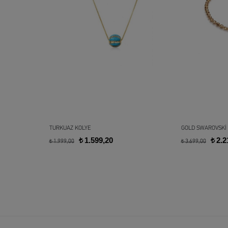
TURKUAZ KOLYE
GOLD SWAROVSKİ
1.599,20
2.2
t
t
1.999,00
3.699,00
t
t