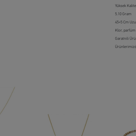
Yüksek Kalite
5.10 Gram
45+5 Cm Uzu
Klor, parfüm
Garatnili Ür
Ürünlerimizd