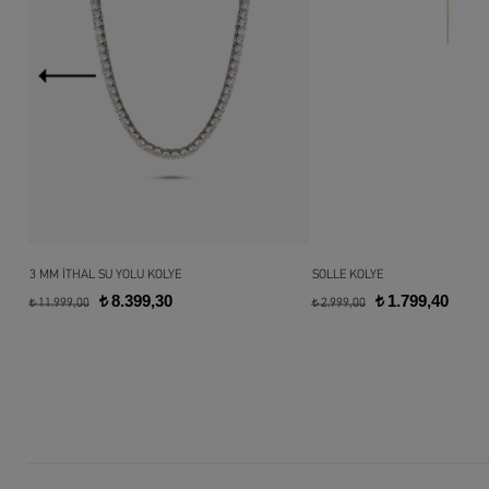
3 MM İTHAL SU YOLU KOLYE
SOLLE KOLYE
8.399,30
1.799,40
t
t
11.999,00
2.999,00
t
t