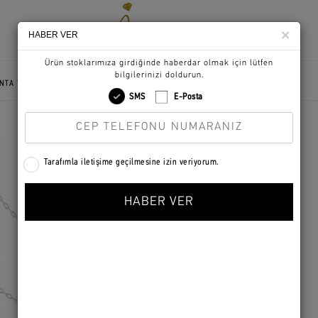
×
HABER VER
NTA VE ALTIN
LIMITED EDITION
SİPARİŞ TAKİBİ
BİZE ULAŞIN