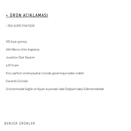
+ ÜRÜN AÇIKLAMASI
TEK KÜPE FİYATIDIR
925 Ayar gümüş
24K Mikron Altın Kaplama
Juwellon Özel Tasarım
4.07 Gram
Klor, parfüm ve kimyasallar üründe yıpranmaya neden olabilir
Garantili Üründür
Ürünlerimizde Sağlık ve Hijyen Açısından İade/Değişim kabul Edilmemektedir
BENZER ÜRÜNLER