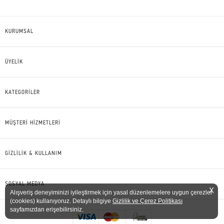
KURUMSAL
ÜYELİK
KATEGORİLER
MÜŞTERİ HİZMETLERİ
GİZLİLİK & KULLANIM
SOSYAL MEDYA
X
Alışveriş deneyiminizi iyileştirmek için yasal düzenlemelere uygun çerezler
(cookies) kullanıyoruz. Detaylı bilgiye
Gizlilik ve Çerez Politikası
sayfamızdan erişebilirsiniz.