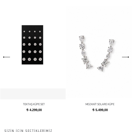
TEKTAŞ KÜPE SET
MOZANİT SOLARE KÜPE
4.299,00
5.499,00
t
t
SİZİN İÇİN SEÇTİKLERİMİZ