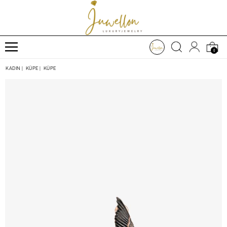
0
KADIN
|
KÜPE
|
KÜPE