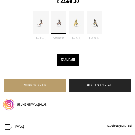
3.599,00
t
Sağ Rose
Sol Rose
Sol Gold
Sağ Gold
STANDART
ÜRÜNE AİT PAYLAŞIMLAR
TAKSİT SEÇENEKLERİ