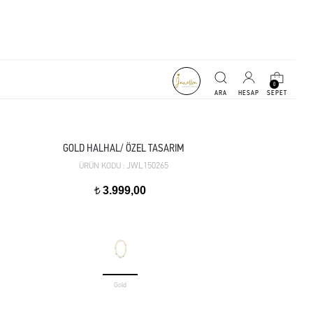
0
GOLD HALHAL/ ÖZEL TASARIM
JWL150265
ÜRÜN KODU :
3.999,00
t
Gold