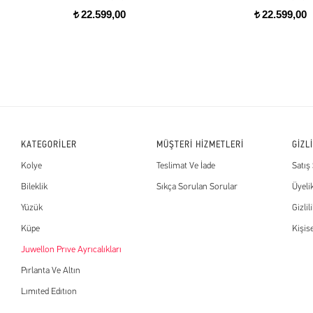
22.599,00
22.599,00
t
t
KATEGORİLER
MÜŞTERİ HİZMETLERİ
GİZL
Kolye
Teslimat Ve İade
Satış
Bileklik
Sıkça Sorulan Sorular
Üyeli
Yüzük
Gizlil
Küpe
Kişis
Juwellon Prıve Ayrıcalıkları
Pırlanta Ve Altın
Lımıted Edıtıon