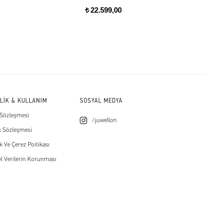
22.599,00
t
t
İLİK & KULLANIM
SOSYAL MEDYA
 Sözleşmesi
/juwellon
k Sözleşmesi
ik Ve Çerez Poitikası
el Verilerin Korunması