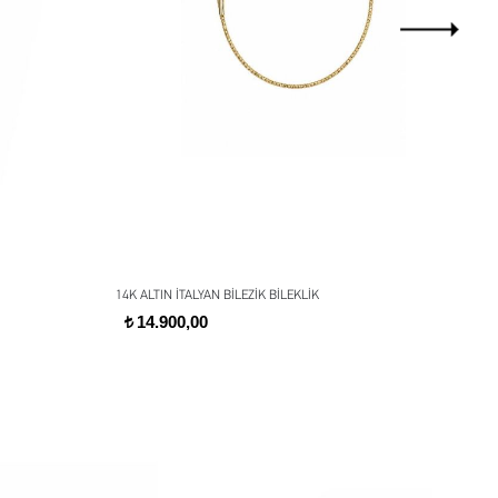
14K ALTIN İTALYAN BİLEZİK BİLEKLİK
14K
14.900,00
t
t