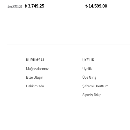
3.749,25
14.599,00
t
t
4.999,00
t
KURUMSAL
ÜYELİK
Mağazalarımız
Üyelik
Bize Ulaşın
Üye Giriş
Hakkımızda
Şifremi Unuttum
Sipariş Takip