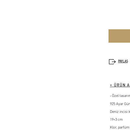
+ ÜRÜN A
Özel tasarı
925 Ayar G
Deniz incisi 
19+3 cm
Klor, parfüm