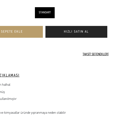
STANDART
TAKSİT SEÇENEKLERİ
ÇIKLAMASI
m halhal
ümüş
kullanılmıştır
 ve kimyasallar üründe yıpranmaya neden olabilir