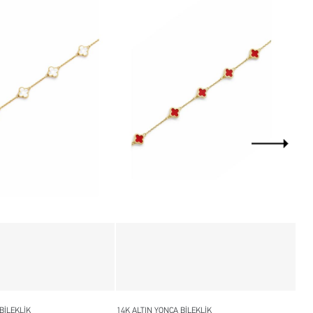
BİLEKLİK
14K ALTIN YONCA BİLEKLİK
14K