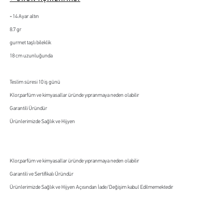
14 Ayar altın
8.7 gr
gurmet taşlı bileklik
18 cm uzunluğunda
Teslim süresi 10 iş günü
Klor,parfüm ve kimyasallar üründe yıpranmaya neden olabilir
Garantili Üründür
Ürünlerimizde Sağlık ve Hijyen
Klor,parfüm ve kimyasallar üründe yıpranmaya neden olabilir
Garantili ve Sertifikalı Üründür
Ürünlerimizde Sağlık ve Hijyen Açısından İade/Değişim kabul Edilmemektedir