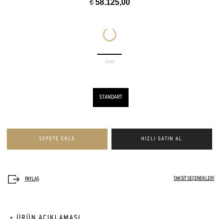
58.125,00
t
Gold
STANDART
TAKSİT SEÇENEKLERİ
+ ÜRÜN AÇIKLAMASI