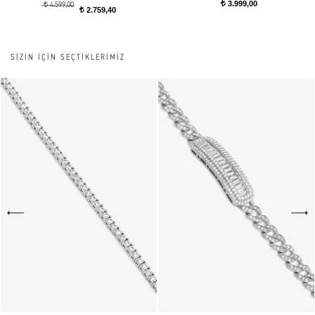
3.999,00
t
t
4.599,00
2.759,40
t
SİZİN İÇİN SEÇTİKLERİMİZ