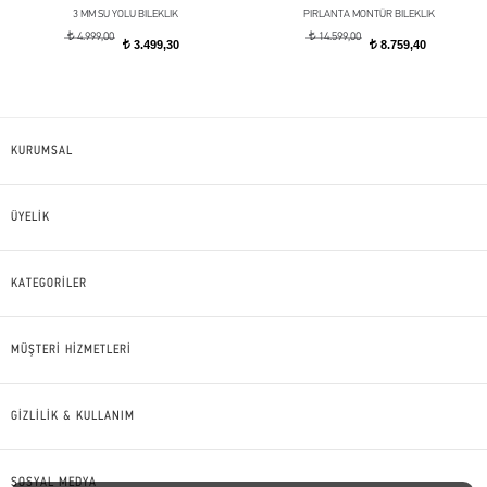
3 MM SU YOLU BILEKLIK
PIRLANTA MONTÜR BILEKLIK
t
t
4.999,00
14.599,00
3.499,30
8.759,40
t
t
KURUMSAL
ÜYELİK
KATEGORİLER
MÜŞTERİ HİZMETLERİ
GİZLİLİK & KULLANIM
SOSYAL MEDYA