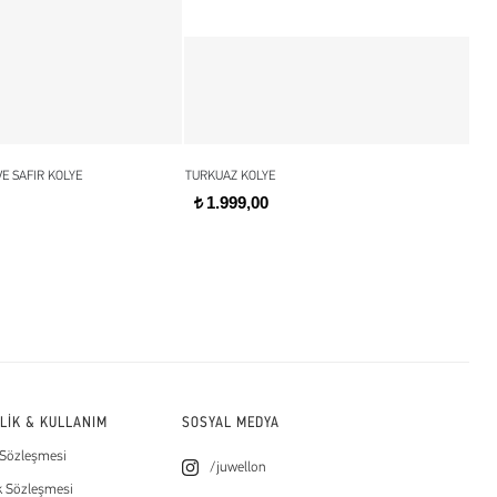
E SAFIR KOLYE
TURKUAZ KOLYE
GOL
1.999,00
t
t
İLİK & KULLANIM
SOSYAL MEDYA
 Sözleşmesi
/juwellon
k Sözleşmesi