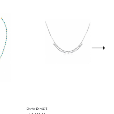
DIAMOND KOLYE
MER