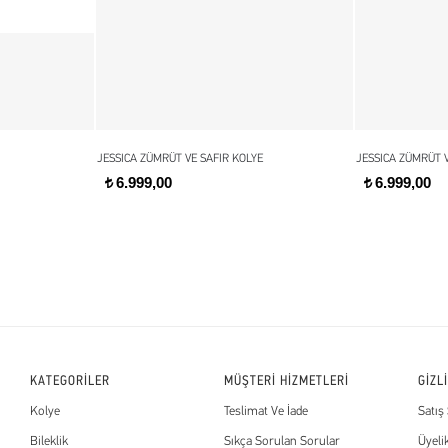
JESSICA ZÜMRÜT VE SAFIR KOLYE
JESSICA ZÜMRÜT V
6.999,00
6.999,00
t
t
KATEGORİLER
MÜŞTERİ HİZMETLERİ
GİZL
Kolye
Teslimat Ve İade
Satış
Bileklik
Sıkça Sorulan Sorular
Üyeli