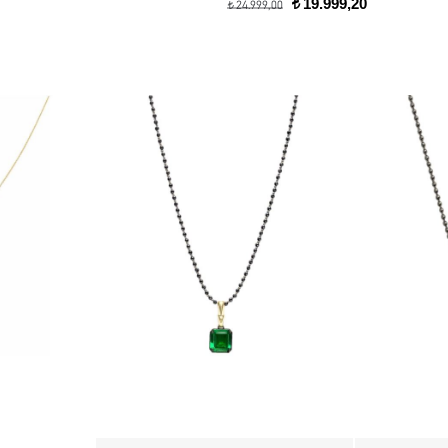
19.999,20
t
24.999,00
t