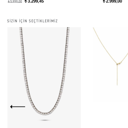
3.299,45
2.999,00
t
t
5.999,00
t
SİZİN İÇİN SEÇTİKLERİMİZ