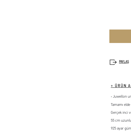
+ ÜRÜN A
Juwellon un
Tamamı elde 
Gerçek inci v
55 cm uzunl
925 ayar gü