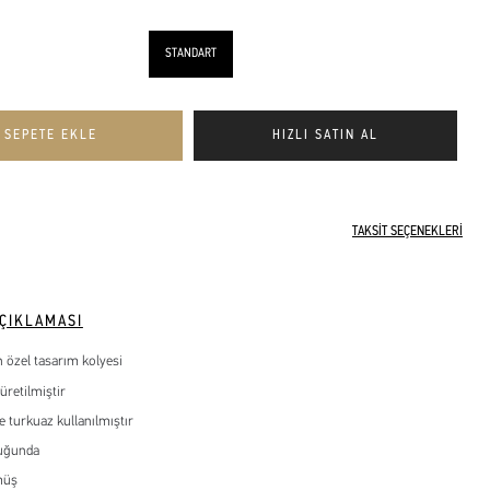
STANDART
TAKSİT SEÇENEKLERİ
ÇIKLAMASI
 özel tasarım kolyesi
üretilmiştir
e turkuaz kullanılmıştır
uğunda
müş