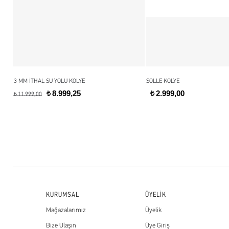
3 MM İTHAL SU YOLU KOLYE
SOLLE KOLYE
8.999,25
2.999,00
t
t
11.999,00
t
KURUMSAL
ÜYELİK
Mağazalarımız
Üyelik
Bize Ulaşın
Üye Giriş