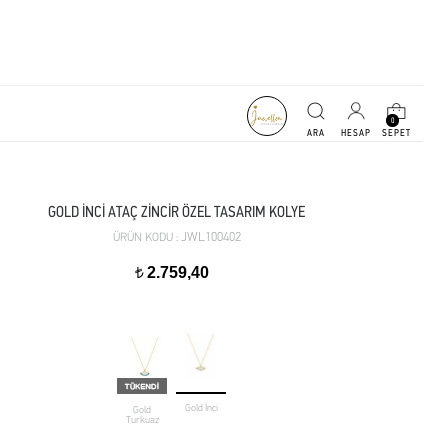
0
GOLD İNCİ ATAÇ ZİNCİR ÖZEL TASARIM KOLYE
JWL100402
ÜRÜN KODU :
2.759,40
t
Gold İnci
Gold
Turkuaz