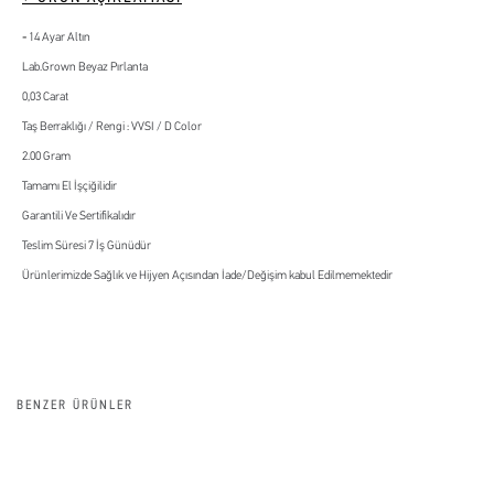
14 Ayar Altın
Lab.Grown Beyaz Pırlanta
0,03 Carat
Taş Berraklığı / Rengi : VVSI / D Color
2.00 Gram
Tamamı El İşçiğilidir
Garantili Ve Sertifikalıdır
Teslim Süresi 7 İş Günüdür
Ürünlerimizde Sağlık ve Hijyen Açısından İade/Değişim kabul Edilmemektedir
BENZER ÜRÜNLER