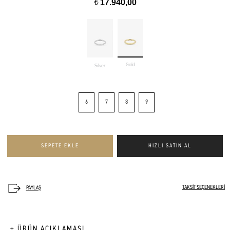
17.940,00
t
Gold
Silver
6
7
8
9
TAKSİT SEÇENEKLERİ
+ ÜRÜN AÇIKLAMASI