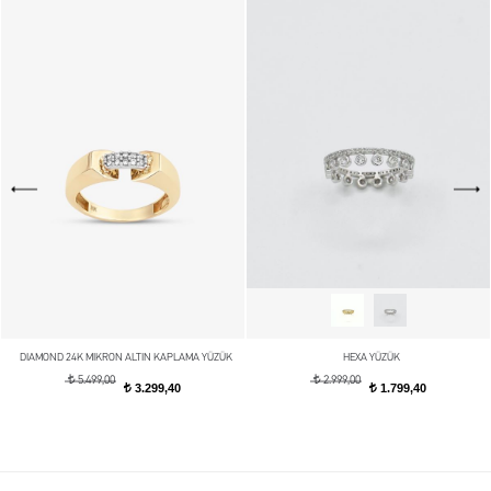
DIAMOND 24K MIKRON ALTIN KAPLAMA YÜZÜK
HEXA YÜZÜK
t
t
5.499,00
2.999,00
3.299,40
1.799,40
t
t