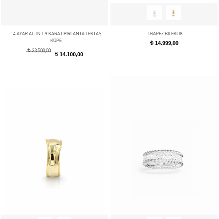
14 AYAR ALTIN 1.9 KARAT PIRLANTA TEKTAŞ
TRAPEZ BILEKLIK
KÜPE
14.999,00
t
t
23.500,00
14.100,00
t