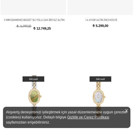
3 MM DIAMOND BAGET SU YOLU 24K BEYAZ ALTIN
14 AYAR ALTIN İNCI KOLYE
5.299,00
t
t
16.999,00
12.749,25
t
X
Alışveriş deneyiminizi iyileştirmek için yasal düzenlemelere uygun çerezler
(cookies) kullanıyoruz. Detaylı bilgiye
Gizlilik ve Çerez Politikası
sayfamızdan erişebilirsiniz.