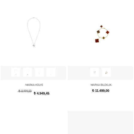
MARKA KOLYE
MARKA BILEKLIK
11.499,00
t
t
8.999,00
4.949,45
t