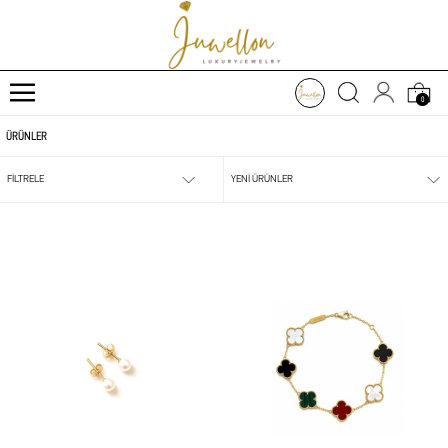
0
ÜRÜNLER
FİLTRELE