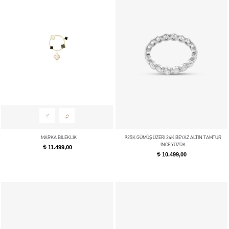
MARKA BILEKLIK
925K GÜMÜŞ ÜZERI 24K BEYAZ ALTIN TAMTUR
İNCE YÜZÜK
11.499,00
t
10.499,00
t