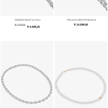
DIAMOND BAGET SU YOLU
PIRLANTA MONTÜR BILEKLIK
14.599,00
t
t
7.599,00
5.699,25
t