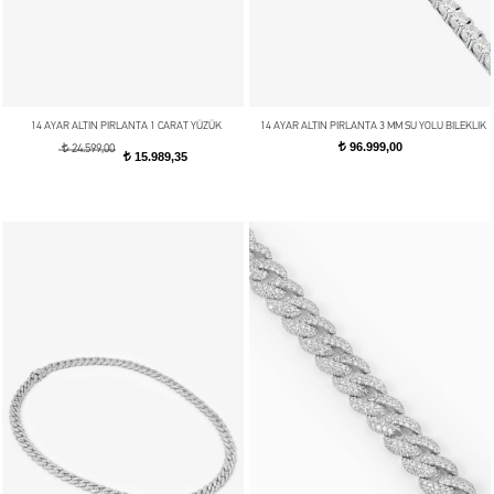
14 AYAR ALTIN PIRLANTA 1 CARAT YÜZÜK
14 AYAR ALTIN PIRLANTA 3 MM SU YOLU BILEKLIK
96.999,00
t
t
24.599,00
15.989,35
t