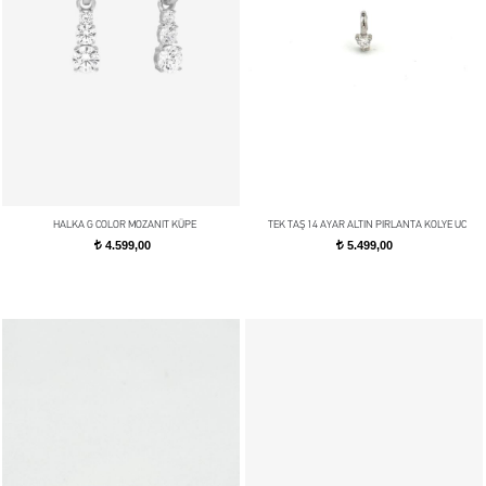
HALKA G COLOR MOZANIT KÜPE
TEK TAŞ 14 AYAR ALTIN PIRLANTA KOLYE UC
4.599,00
5.499,00
t
t