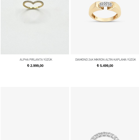
ALPHA PIRLANTA YÜZÜK
DIAMOND 24K MIKRON ALTIN KAPLAMA YÜZÜK
2.999,00
5.499,00
t
t