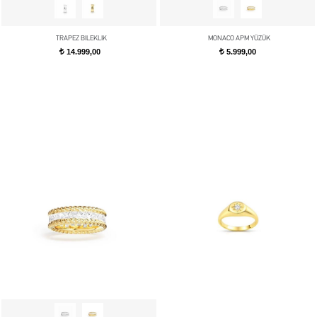
TRAPEZ BILEKLIK
MONACO APM YÜZÜK
14.999,00
5.999,00
t
t