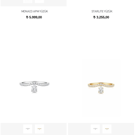
MONACO APM YÜZÜK
STARLITE YÜZÜK
5.999,00
3.255,00
t
t