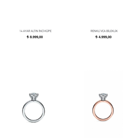
14 AYAR ALTIN İNCİ KÜPE
RENKLİ VCA BİLEKLİK
8.999,00
4.999,00
t
t