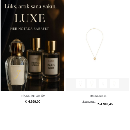
NİŞ KADIN PARFÜM
MARKA KOLYE
4.699,00
t
t
8.999,00
4.949,45
t