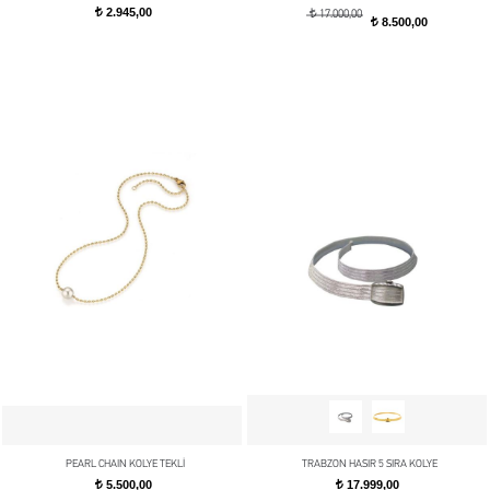
2.945,00
t
t
17.000,00
8.500,00
t
PEARL CHAIN KOLYE TEKLİ
TRABZON HASIR 5 SIRA KOLYE
5.500,00
17.999,00
t
t