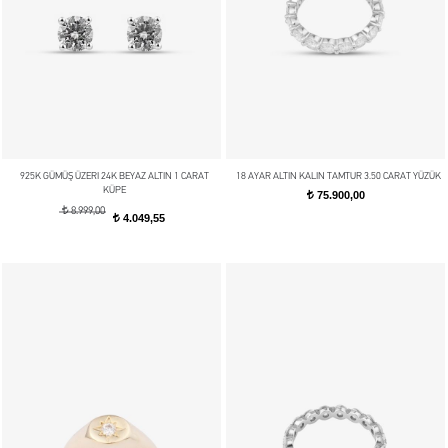
925K GÜMÜŞ ÜZERI 24K BEYAZ ALTIN 1 CARAT
18 AYAR ALTIN KALIN TAMTUR 3.50 CARAT YÜZÜK
KÜPE
75.900,00
t
t
8.999,00
4.049,55
t