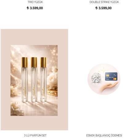
TRIO YÜZÜK
DOUBLE STRIKE YÜZÜK
3.599,00
3.599,00
t
t
3 LÜ PARFÜM SET
ESNEK BAŞLANGIÇ ÖDEMESİ