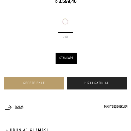
3.599,40
t
Gold
STANDART
TAKSİT SEÇENEKLERİ
+ ÜRÜN AÇIKLAMASI