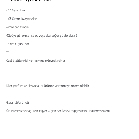
14 Ayar altın
1.05 Gram 14 Ayar altın
4 mm deniz incisi
(Ölçüye göre gram aretı veya eksi değer gösterebilir )
18 cm ölçüsünde
**
Özel ölçülerinizi not kısmına ekleyebilirsiniz
Klor, parfüm ve kimyasallar üründe yıpranmaya neden olabilir
Garantili Üründür.
Ürünlerimizde Sağlık ve Hijyen Açısından İade/Değişim kabul Edilmemektedir