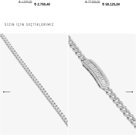
t
t
4.599,00
77.500,00
2.759,40
58.125,00
t
t
SİZİN İÇİN SEÇTİKLERİMİZ