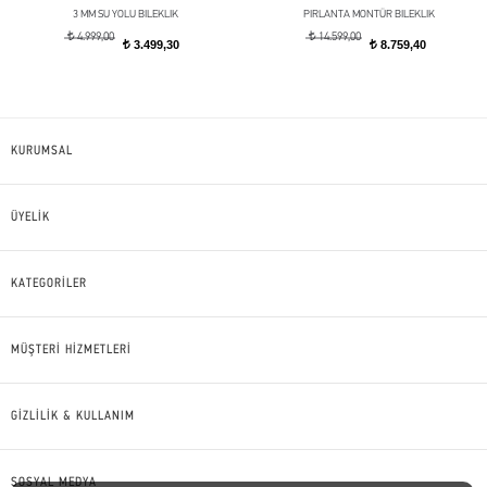
3 MM SU YOLU BILEKLIK
PIRLANTA MONTÜR BILEKLIK
t
t
4.999,00
14.599,00
3.499,30
8.759,40
t
t
KURUMSAL
ÜYELİK
KATEGORİLER
MÜŞTERİ HİZMETLERİ
GİZLİLİK & KULLANIM
SOSYAL MEDYA