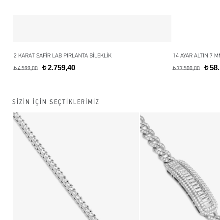
2 KARAT SAFİR LAB PIRLANTA BİLEKLİK
14 AYAR ALTIN 7 
2.759,40
58.
t
t
4.599,00
77.500,00
t
t
SİZİN İÇİN SEÇTİKLERİMİZ