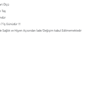
rt Ölçü
m Taş
ündür
 7 İş Günüdür !!!
e Sağlık ve Hijyen Açısından İade/Değişim kabul Edilmemektedir