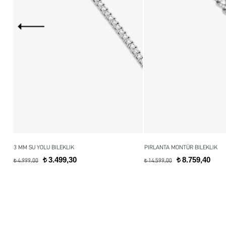
3 MM SU YOLU BILEKLIK
PIRLANTA MONTÜR BILEKLIK
3.499,30
8.759,40
t
t
4.999,00
14.599,00
t
t