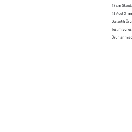
18 cm Standa
41 Adet 3 m
Garantili Ür
Teslim Süresi
Ürünlerimizd