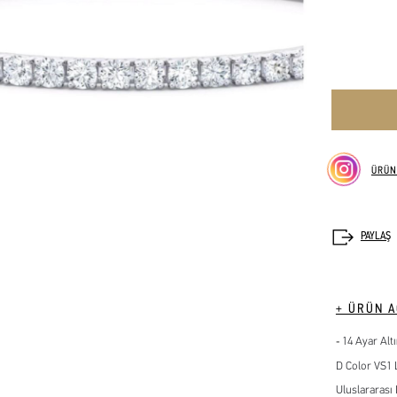
ÜRÜN
+ ÜRÜN A
14 Ayar Alt
D Color VS1 
Uluslararası I