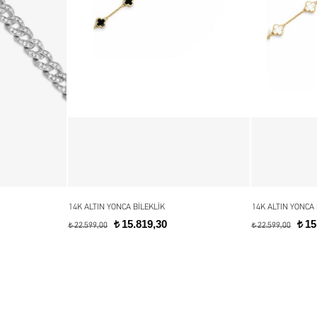
14K ALTIN YONCA BİLEKLİK
14K ALTIN YONCA 
15.819,30
15
t
t
22.599,00
22.599,00
t
t