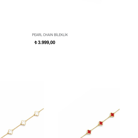
PEARL CHAIN BİLEKLİK
14K
3.999,00
t
14
t