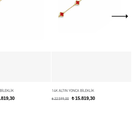
BİLEKLİK
14K ALTIN YONCA BİLEKLİK
14K
.819,30
15.819,30
t
22.599,00
22.
t
t