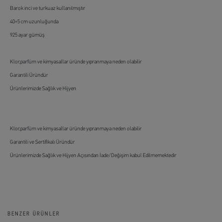
Barok inci ve turkuaz kullanılmıştır
40+5 cm uzunluğunda
925 ayar gümüş
Klor,parfüm ve kimyasallar üründe yıpranmaya neden olabilir
Garantili Üründür
Ürünlerimizde Sağlık ve Hijyen
Klor,parfüm ve kimyasallar üründe yıpranmaya neden olabilir
Garantili ve Sertifikalı Üründür
Ürünlerimizde Sağlık ve Hijyen Açısından İade/Değişim kabul Edilmemektedir
BENZER ÜRÜNLER