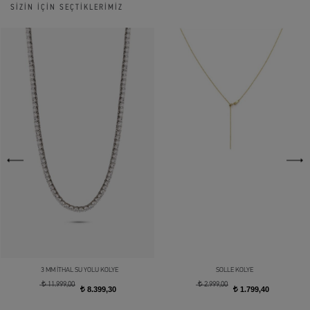
SİZİN İÇİN SEÇTİKLERİMİZ
3 MM İTHAL SU YOLU KOLYE
SOLLE KOLYE
t
t
11.999,00
2.999,00
8.399,30
1.799,40
t
t