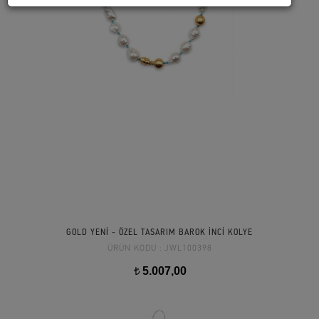
GOLD YENİ - ÖZEL TASARIM BAROK İNCİ KOLYE
ÜRÜN KODU :
JWL100398
5.007,00
t