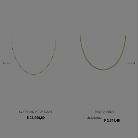
14 AYAR ALTIN TOP KOLYE
İTALYAN KOLYE
16.999,00
t
t
4.999,00
2.749,45
t