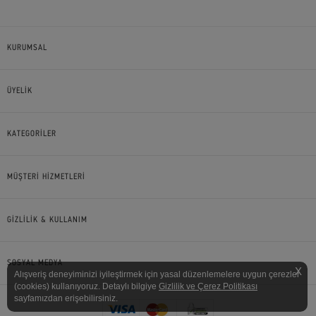
KURUMSAL
ÜYELİK
KATEGORİLER
MÜŞTERİ HİZMETLERİ
GİZLİLİK & KULLANIM
SOSYAL MEDYA
X
Alışveriş deneyiminizi iyileştirmek için yasal düzenlemelere uygun çerezler
(cookies) kullanıyoruz. Detaylı bilgiye
Gizlilik ve Çerez Politikası
sayfamızdan erişebilirsiniz.