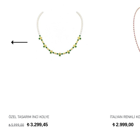
ÖZEL TASARIM İNCİ KOLYE
İTALYAN RENKLİ K
3.299,45
2.999,00
t
t
5.999,00
t