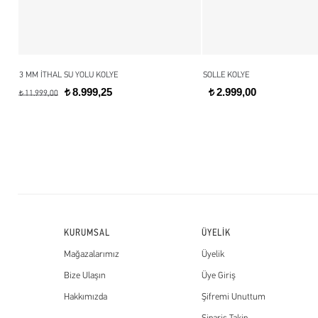
3 MM İTHAL SU YOLU KOLYE
SOLLE KOLYE
8.999,25
2.999,00
t
t
11.999,00
t
KURUMSAL
ÜYELİK
Mağazalarımız
Üyelik
Bize Ulaşın
Üye Giriş
Hakkımızda
Şifremi Unuttum