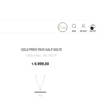
0
GOLD PRİVE PAVE KALP KOLYE
JWL100139
ÜRÜN KODU :
6.999,00
t
Gold