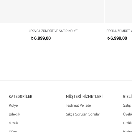
JESSICA ZÜMRÜT VE SAFIR KOLYE
JESSICA ZÜMRÜT V
6.999,00
6.999,00
t
t
KATEGORİLER
MÜŞTERİ HİZMETLERİ
GİZL
Kolye
Teslimat Ve İade
Satış
Bileklik
Sıkça Sorulan Sorular
Üyeli
Yüzük
Gizlil