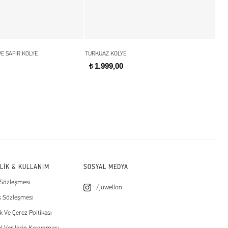
E SAFIR KOLYE
TURKUAZ KOLYE
GOL
1.999,00
t
t
İLİK & KULLANIM
SOSYAL MEDYA
 Sözleşmesi
/juwellon
k Sözleşmesi
ik Ve Çerez Poitikası