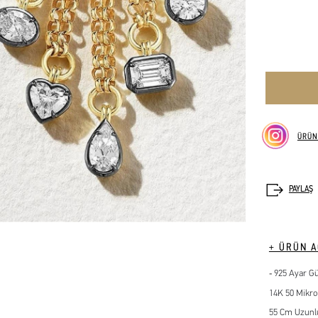
ÜRÜN
+ ÜRÜN A
925 Ayar G
14K 50 Mikro
55 Cm Uzun