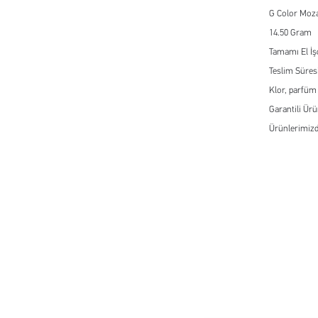
G Color Moza
14.50 Gram
Tamamı El İşç
Teslim Süresi
Klor, parfüm
Garantili Ür
Ürünlerimizd