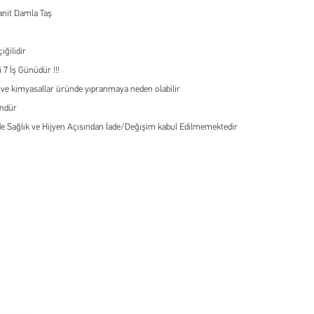
nit Damla Taş
iğilidir
 7 İş Günüdür !!!
 ve kimyasallar üründe yıpranmaya neden olabilir
ündür
e Sağlık ve Hijyen Açısından İade/Değişim kabul Edilmemektedir