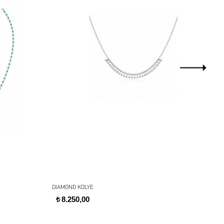
DIAMOND KOLYE
MER
8.250,00
t
2.
t