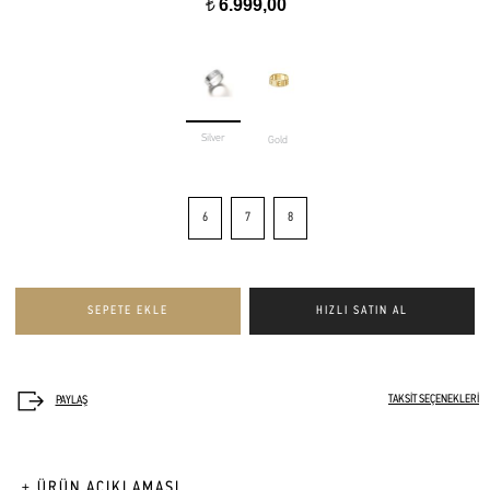
6.999,00
t
Silver
Gold
6
7
8
TAKSİT SEÇENEKLERİ
+ ÜRÜN AÇIKLAMASI