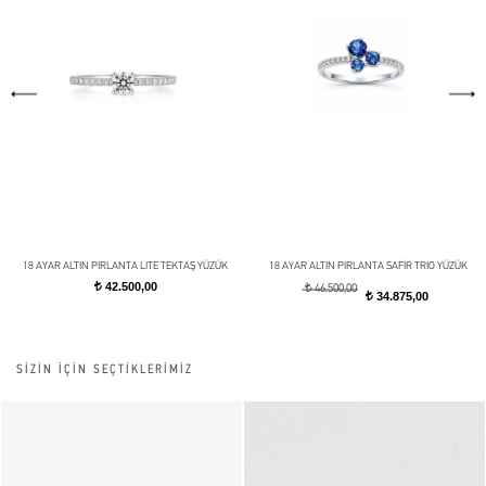
18 AYAR ALTIN PIRLANTA LITE TEKTAŞ YÜZÜK
18 AYAR ALTIN PIRLANTA SAFİR TRIO YÜZÜK
42.500,00
t
t
46.500,00
34.875,00
t
SİZİN İÇİN SEÇTİKLERİMİZ