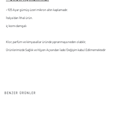
925 Ayar gümüş üzeri mikron altın kaplamadır.
İtalya'dan İthal ürün.
iç kısmı damgalı
Klor, parfüm ve kimyasallar üründe yıpranmaya neden olabilir,
Ürünlerimizde Sağlık ve Hijyen Açısından İade/Değişim kabul Edilmemektedir
BENZER ÜRÜNLER