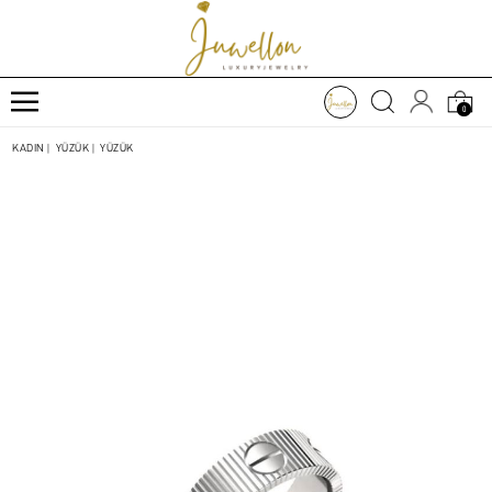
0
KADIN
|
YÜZÜK
|
YÜZÜK