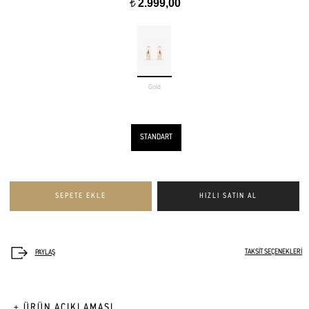
2.999,00
t
Gold
STANDART
TAKSİT SEÇENEKLERİ
+ ÜRÜN AÇIKLAMASI