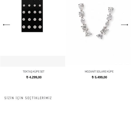
TEKTAŞ KÜPE SET
MOZANİT SOLARE KÜPE
4.299,00
5.499,00
t
t
SİZİN İÇİN SEÇTİKLERİMİZ