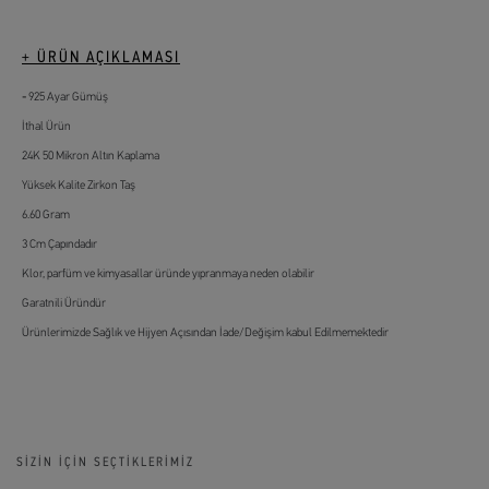
+ ÜRÜN AÇIKLAMASI
925 Ayar Gümüş
İthal Ürün
24K 50 Mikron Altın Kaplama
Yüksek Kalite Zirkon Taş
6.60 Gram
3 Cm Çapındadır
Klor, parfüm ve kimyasallar üründe yıpranmaya neden olabilir
Garatnili Üründür
Ürünlerimizde Sağlık ve Hijyen Açısından İade/Değişim kabul Edilmemektedir
SİZİN İÇİN SEÇTİKLERİMİZ