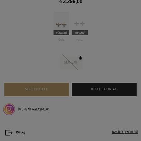
3.299,00
t
Gold
Silver
STANDART
ÜRÜNE AİT PAYLAŞIMLAR
TAKSİT SEÇENEKLERİ