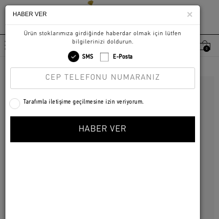
×
HABER VER
0
KADIN
|
KÜPE
|
KÜPE