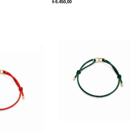
6.450,00
t