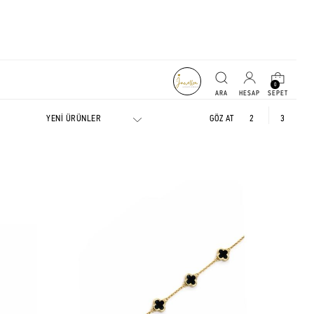
0
GÖZ AT
2
3