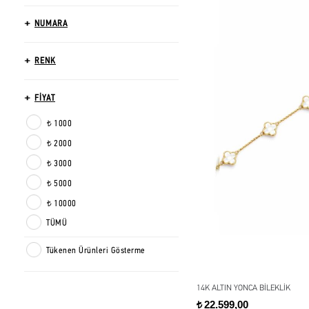
NUMARA
RENK
FİYAT
1000
t
2000
t
3000
t
5000
t
10000
t
TÜMÜ
Tükenen Ürünleri Gösterme
14K ALTIN YONCA BİLEKLİK
22.599,00
t