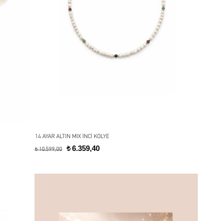
14 AYAR ALTIN MIX İNCİ KOLYE
6.359,40
t
10.599,00
t