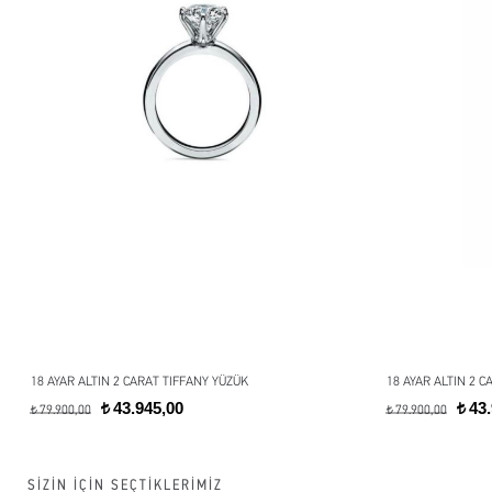
18 AYAR ALTIN 2 CARAT TIFFANY YÜZÜK
18 AYAR ALTIN 2 C
43.945,00
43.
t
t
79.900,00
79.900,00
t
t
SİZİN İÇİN SEÇTİKLERİMİZ