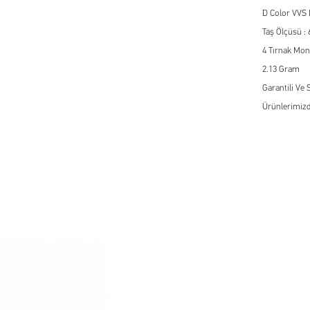
D Color VVS 
Taş Ölçüsü :
4 Tırnak Mon
2.13 Gram
Garantili Ve S
Ürünlerimizd