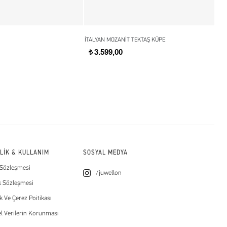
İTALYAN MOZANİT TEKTAŞ KÜPE
TAM
3.599,00
t
t
İLİK & KULLANIM
SOSYAL MEDYA
 Sözleşmesi
/juwellon
k Sözleşmesi
ik Ve Çerez Poitikası
el Verilerin Korunması