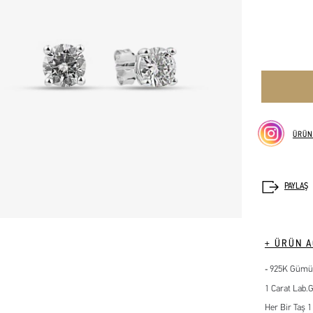
ÜRÜN
+ ÜRÜN A
925K Gümüş
1 Carat Lab.
Her Bir Taş 1