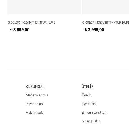
G COLOR MOZANİT TAMTUR KÜPE
G COLOR MOZANİT TAMTUR KÜP
3.999,00
3.999,00
t
t
KURUMSAL
ÜYELİK
Mağazalarımız
Üyelik
Bize Ulaşın
Üye Giriş
Hakkımızda
Şifremi Unuttum
Sipariş Takip