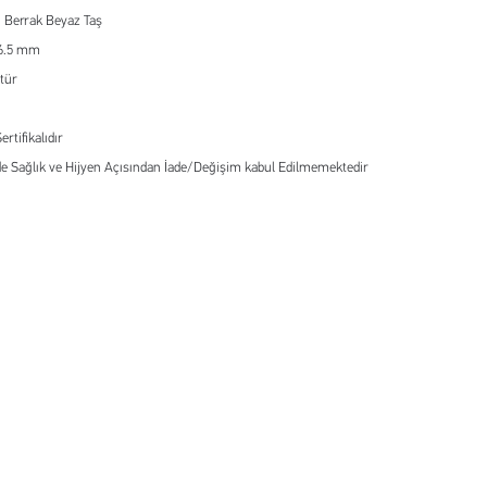
I Berrak Beyaz Taş
 6.5 mm
tür
ertifikalıdır
e Sağlık ve Hijyen Açısından İade/Değişim kabul Edilmemektedir