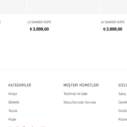
E
LV DAMIER KÜPE
LV DAMIER KÜPE
3.899,00
3.899,00
t
t
KATEGORİLER
MÜŞTERİ HİZMETLERİ
GİZL
Kolye
Teslimat Ve İade
Satış
Bileklik
Sıkça Sorulan Sorular
Üyeli
Yüzük
Gizlil
Küpe
Kişis