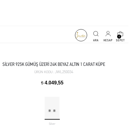
0
SİLVER 925K GÜMÜŞ ÜZERİ 24K BEYAZ ALTIN 1 CARAT KÜPE
JWL250034
ÜRÜN KODU :
4.049,55
t
Silver